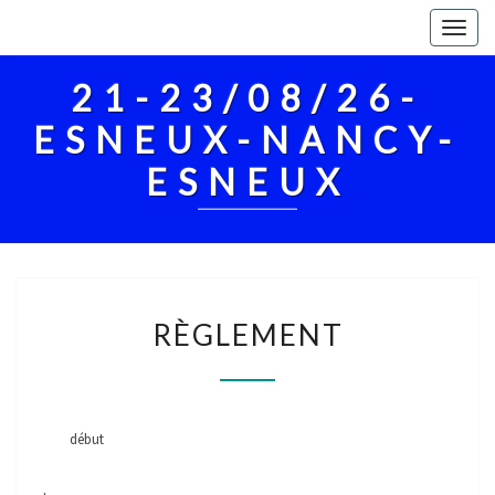
Togg
navig
21-23/08/26-
ESNEUX-NANCY-
ESNEUX
RÈGLEMENT
RÈGLEMENT
début
.