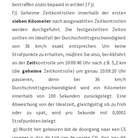
bestraffen zoals bepaald in artikel 17 j).
f)) Geheime Zeitkontrollen innerhalb der ersten
sieben Kilometer
nach ausgewählten Zeitkontrollen
werden durchgeführt. Die festgestellten Zeiten
sollten im Idealfall der Durchschnittsgeschwindigkeit
von 36 km/h exakt entsprechen. Um keine
Strafpunkte zu erhalten, müβten Sie also, bei Abfahrt
an der
Zeit
kontrolle um 10:00:40 Uhr nach z.B. 5,2 km
(die
geheime
Zeitkontrolle) um genau 10:09:20 Uhr
passieren, denn bei 36 km/h
Durchschnittsgeschwindigkeit wird ein Kilometer
innerhalb von 100 Sekunden zurückgelegt. Eine
Abweichung von der Idealzeit, gleichgültig ob zu früh
oder zu spät, wird pro Sekunde mit 0,0001
Strafpunkten belegt.
g) Mocht het gebeuren dat de doorgang naar een CS
vroeger is dan de tijd van de vorige CH, dan zou dit