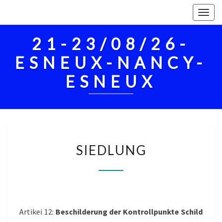
Togg
navig
21-23/08/26-
ESNEUX-NANCY-
ESNEUX
SIEDLUNG
SIEDLUNG
Artikei 12:
Beschilderung der Kontrollpunkte Schild