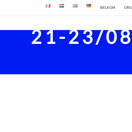
WELKOM
ORG
21-23/0